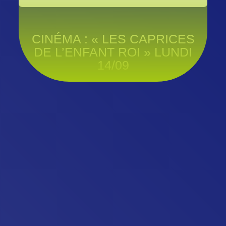
CINÉMA : « LES CAPRICES
DE L’ENFANT ROI » LUNDI
14/09