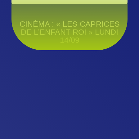
CINÉMA : « LES CAPRICES
DE L’ENFANT ROI » LUNDI
14/09