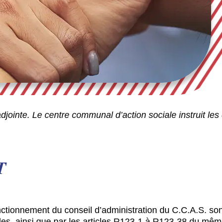
ointe. Le centre communal d’action sociale instruit les 
T
onctionnement du conseil d’administration du C.C.A.S. son
lles, ainsi que par les articles R123-1 à R123-38 du mê