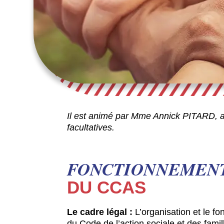
Il est animé par Mme Annick PITARD, adj
facultatives.
FONCTIONNEMEN
DU CCAS
Le cadre légal
:
L’organisation et le f
du Code de l’action sociale et des fami