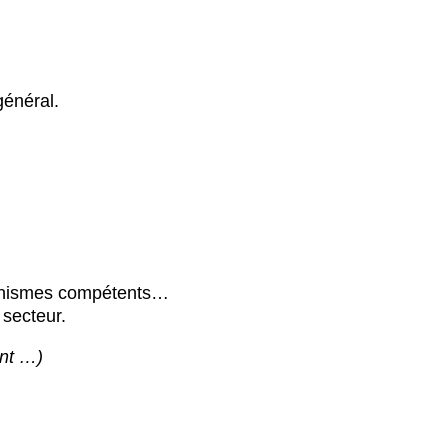
général.
rganismes compétents…
 secteur.
ent …)